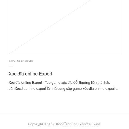
2024.10.26 02:46
Xóc đĩa online Expert
Xóc đĩa online Expert - Top game xóc đĩa đổi thưởng tiền thật hấp
dẫnXocdiaonline.expert là nhà cung cấp game xóc đĩa online expert …
Copyright ©
2026
Xóc đĩa online Expert's Ownd
.